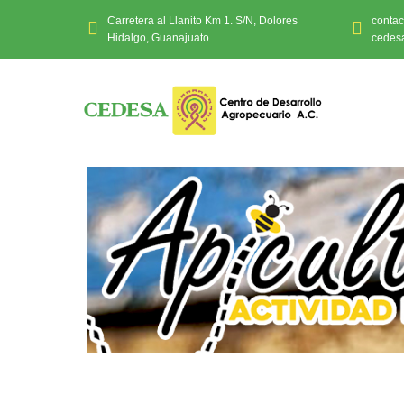
Carretera al Llanito Km 1. S/N, Dolores
conta
Hidalgo, Guanajuato
cedes