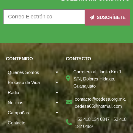
SUSCRÍBETE
CONTENIDO
CONTACTO
Carretera al Llanito Km 1.
Quiénes Somos
S/N, Dolores Hidalgo,
Proceso de Vida
Guanajuato
Radio
contacto@cedesa.org.mx,
Noticias
cedesa65@hotmail.com
Campañas
+52 418 134 0347 +52 418
Contacto
182 0489