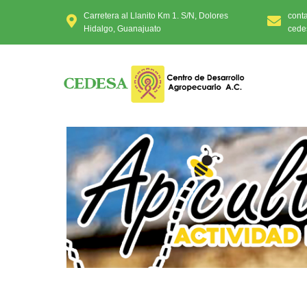
Carretera al Llanito Km 1. S/N, Dolores
cont
Hidalgo, Guanajuato
cede