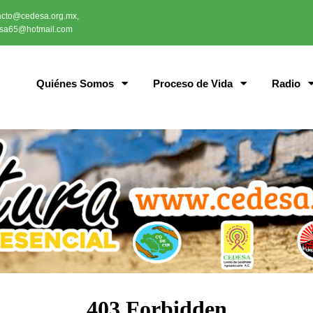
acto@cedesa.org.mx,
sa65@hotmail.com
Quiénes Somos
Proceso de Vida
Radio