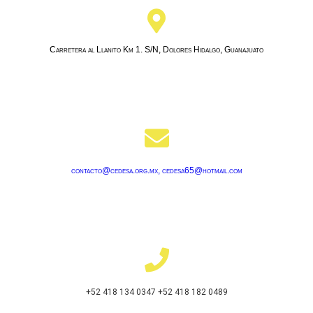
Carretera al Llanito Km 1. S/N, Dolores Hidalgo, Guanajuato
contacto@cedesa.org.mx, cedesa65@hotmail.com
+52 418 134 0347 +52 418 182 0489