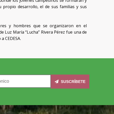
 donde los jóvenes campesinos se formaran y
 propio desarrollo, el de sus familias y sus
eres y hombres que se organizaron en el
nde Luz María “Lucha” Rivera Pérez fue una de
ó a CEDESA.
SUSCRÍBETE