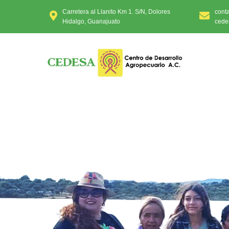
Carretera al Llanito Km 1. S/N, Dolores
cont
Hidalgo, Guanajuato
cede