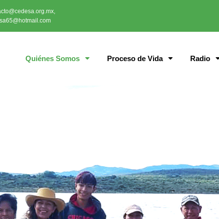
acto@cedesa.org.mx,
sa65@hotmail.com
Quiénes Somos
Proceso de Vida
Radio