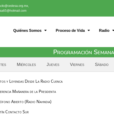
acto@cedesa.org.mx,
sa65@hotmail.com
Quiénes Somos
Proceso de Vida
Radio
Programación Semana
tes
Miércoles
Jueves
Viernes
Sábado
tos y Leyendas Desde La Radio Cuenca
erencia Mañanera de la Presidenta
ófono Abierto (Radio Nahndia)
tín Contacto Sur