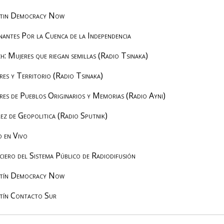
tin Democracy Now
nantes Por la Cuenca de la Independencia
h: Mujeres que riegan semillas (Radio Tsinaka)
res y Territorio (Radio Tsinaka)
res de Pueblos Originarios y Memorias (Radio Ayni)
rez de Geopolitica (Radio Sputnik)
o en Vivo
ciero del Sistema Público de Radiodifusión
tín Democracy Now
tín Contacto Sur