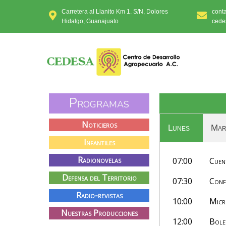
Carretera al Llanito Km 1. S/N, Dolores
cont
Hidalgo, Guanajuato
cede
Programas
Noticieros
Lunes
Mar
Infantiles
Rad
ionovelas
07:00
Cuen
Defensa del Territorio
07:30
Conf
Radio-revistas
10:00
Micr
Nuestras Producciones
12:00
Bole