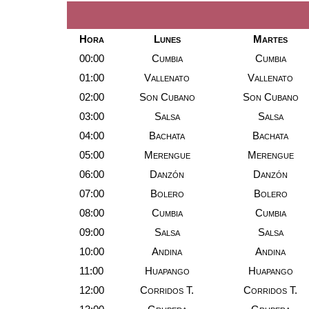
Hora
Lunes
Martes
00:00
Cumbia
Cumbia
01:00
Vallenato
Vallenato
02:00
Son Cubano
Son Cubano
03:00
Salsa
Salsa
04:00
Bachata
Bachata
05:00
Merengue
Merengue
06:00
Danzón
Danzón
07:00
Bolero
Bolero
08:00
Cumbia
Cumbia
09:00
Salsa
Salsa
10:00
Andina
Andina
11:00
Huapango
Huapango
12:00
Corridos T.
Corridos T.