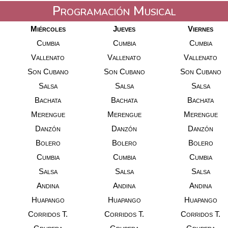
Programación Musical
Miércoles
Jueves
Viernes
Cumbia
Cumbia
Cumbia
Vallenato
Vallenato
Vallenato
Son Cubano
Son Cubano
Son Cubano
Salsa
Salsa
Salsa
Bachata
Bachata
Bachata
Merengue
Merengue
Merengue
Danzón
Danzón
Danzón
Bolero
Bolero
Bolero
Cumbia
Cumbia
Cumbia
Salsa
Salsa
Salsa
Andina
Andina
Andina
Huapango
Huapango
Huapango
Corridos T.
Corridos T.
Corridos T.