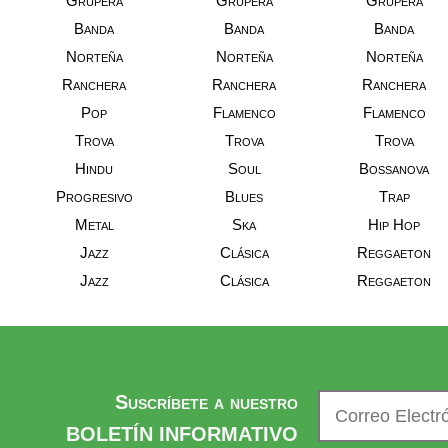
Grupera
Grupera
Grupera
Banda
Banda
Banda
Norteña
Norteña
Norteña
Ranchera
Ranchera
Ranchera
Pop
Flamenco
Flamenco
Trova
Trova
Trova
Hindu
Soul
Bossanova
Progresivo
Blues
Trap
Metal
Ska
Hip Hop
Jazz
Clásica
Reggaeton
Jazz
Clásica
Reggaeton
Suscríbete a nuestro
BOLETÍN INFORMATIVO