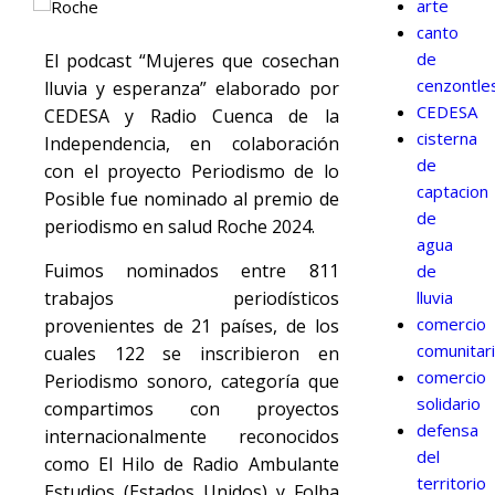
arte
canto
de
El podcast “Mujeres que cosechan
cenzontle
lluvia y esperanza” elaborado por
CEDESA
CEDESA y Radio Cuenca de la
cisterna
Independencia, en colaboración
de
con el proyecto Periodismo de lo
captacion
Posible fue nominado al premio de
de
periodismo en salud Roche 2024.
agua
Fuimos nominados entre 811
de
trabajos periodísticos
lluvia
comercio
provenientes de 21 países, de los
comunitar
cuales 122 se inscribieron en
comercio
Periodismo sonoro, categoría que
solidario
compartimos con proyectos
defensa
internacionalmente reconocidos
del
como El Hilo de Radio Ambulante
territorio
Estudios (Estados Unidos) y Folha