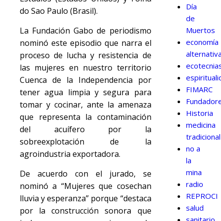
Día
do Sao Paulo (Brasil).
de
La Fundación Gabo de periodismo
Muertos
economía
nominó este episodio que narra el
alternativ
proceso de lucha y resistencia de
ecotecnia
las mujeres en nuestro territorio
espiritual
Cuenca de la Independencia por
FIMARC
tener agua limpia y segura para
Fundador
tomar y cocinar, ante la amenaza
Historia
que representa la contaminación
medicina
del acuífero por la
tradicional
sobreexplotación de la
no a
agroindustria exportadora.
la
mina
De acuerdo con el jurado, se
radio
nominó a “Mujeres que cosechan
REPROCI
lluvia y esperanza” porque “destaca
salud
por la construcción sonora que
sanitario