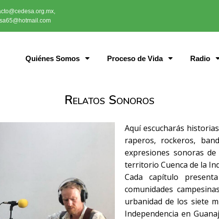
acto@cedesa.org.mx,
sa65@hotmail.com
Quiénes Somos
Proceso de Vida
Radio
Relatos Sonoros
Aquí escucharás historia
raperos, rockeros, ban
expresiones sonoras de 
territorio Cuenca de la I
Cada capítulo present
comunidades campesinas
urbanidad de los siete m
Independencia en Guanaju