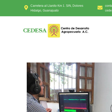
Carretera al Llanito Km 1. S/N, Dolores
cont
Hidalgo, Guanajuato
cede